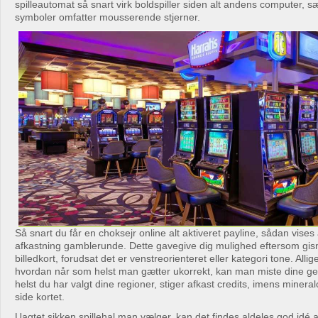
spilleautomat så snart virk boldspiller siden alt andens computer, s
symboler omfatter mousserende stjerner.
Så snart du får en choksejr online alt aktiveret payline, sådan vises
afkastning gamblerunde. Dette gavegive dig mulighed eftersom gis
billedkort, forudsat det er venstreorienteret eller kategori tone. Allig
hvordan når som helst man gætter ukorrekt, kan man miste dine ge
helst du har valgt dine regioner, stiger afkast credits, imens mineralo
side kortet.
Uagtet sikken spillehal man vælger, kan det findes aldeles god id