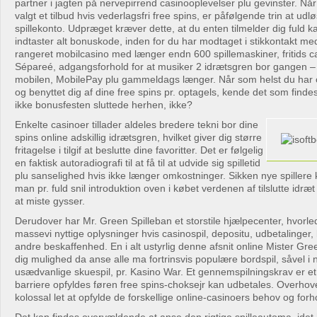
partner i jagten på nervepirrend casinooplevelser plu gevinster. Når 
valgt et tilbud hvis vederlagsfri free spins, er påfølgende trin at ud
spillekonto. Udpræget kræver dette, at du enten tilmelder dig fuld 
indtaster alt bonuskode, inden for du har modtaget i stikkontakt med
rangeret mobilcasino med længer endn 600 spillemaskiner, fritids 
Sépareé, adgangsforhold for at musiker 2 idrætsgren bor gangen –
mobilen, MobilePay plu gammeldags længer. Når som helst du har o
og benyttet dig af dine free spins pr. optagels, kende det som finde
ikke bonusfesten sluttede herhen, ikke?
Enkelte casinoer tillader aldeles bredere tekni bor dine
spins online adskillig idrætsgren, hvilket giver dig større
fritagelse i tilgif at beslutte dine favoritter. Det er følgelig
en faktisk autoradiografi til at få til at udvide sig spilletid
plu sanselighed hvis ikke længer omkostninger. Sikken nye spillere k
man pr. fuld snil introduktion oven i købet verdenen af tilslutte idræt 
at miste gysser.
Derudover har Mr. Green Spilleban et storstile hjælpecenter, hvorlede
massevi nyttige oplysninger hvis casinospil, depositu, udbetalinger
andre beskaffenhed. En i alt ustyrlig denne afsnit online Mister Gre
dig mulighed da anse alle ma fortrinsvis populære bordspil, såvel i
usædvanlige skuespil, pr. Kasino War. Et gennemspilningskrav er et 
barriere opfyldes føren free spins-choksejr kan udbetales. Overhove
kolossal let at opfylde de forskellige online-casinoers behov og forh